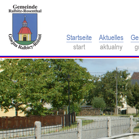
Startseite
Aktuelles
Ge
start
aktualny
g