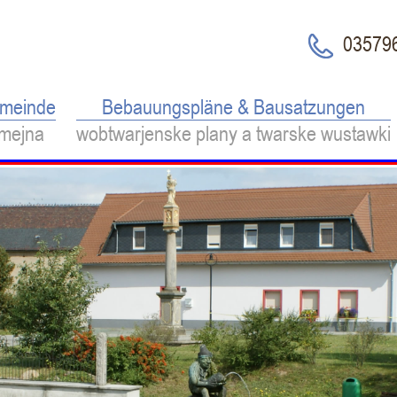
03579
meinde
Bebauungspläne & Bausatzungen
mejna
wobtwarjenske plany a twarske wustawki