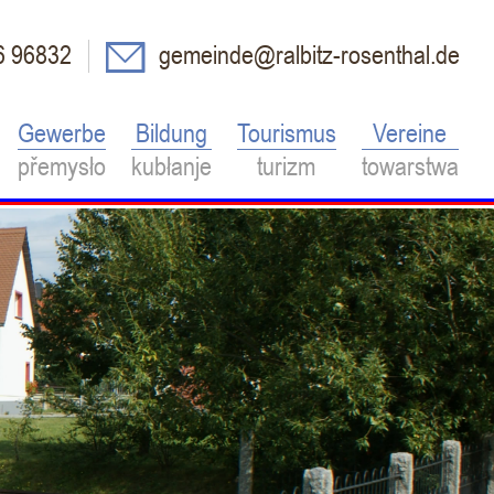
6 96832
gemeinde@ralbitz-rosenthal.de
Gewerbe
Bildung
Tourismus
Vereine
přemysło
kubłanje
turizm
towarstwa