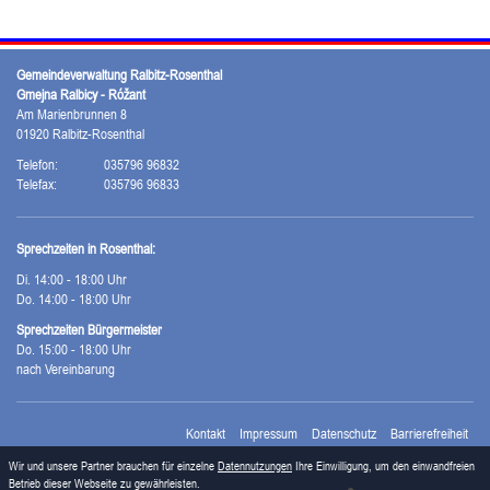
Gemeindeverwaltung Ralbitz-Rosenthal
Gmejna Ralbicy - Róžant
Am Marienbrunnen 8
01920 Ralbitz-Rosenthal
Telefon:
035796 96832
Telefax:
035796 96833
Sprechzeiten in Rosenthal:
Di. 14:00 - 18:00 Uhr
Do. 14:00 - 18:00 Uhr
Sprechzeiten Bürgermeister
Do. 15:00 - 18:00 Uhr
nach Vereinbarung
Kontakt
Impressum
Datenschutz
Barrierefreiheit
Wir und unsere Partner brauchen für einzelne
Datennutzungen
Ihre Einwilligung, um den einwandfreien
Betrieb dieser Webseite zu gewährleisten.