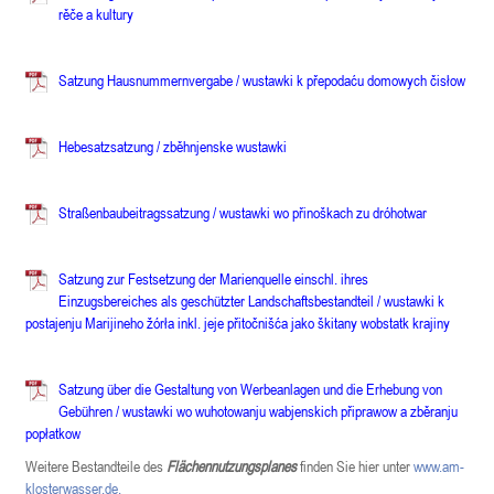
rěče a kultury
Satzung Hausnummernvergabe / wustawki k přepodaću domowych čisłow
Hebesatzsatzung / zběhnjenske wustawki
Straßenbaubeitragssatzung / wustawki wo přinoškach zu dróhotwar
Satzung zur Festsetzung der Marienquelle einschl. ihres
Einzugsbereiches als geschützter Landschaftsbestandteil / w
ustawki k
postajenju Marijineho žórła inkl. jeje přitočnišća jako škitany wobstatk krajiny
Satzung über die Gestaltung von Werbeanlagen und die Erhebung von
Gebühren / w
ustawki wo wuhotowanju wabjenskich připrawow a zběranju
popłatkow
Weitere Bestandteile des
Flächennutzungsplanes
finden Sie hier unter
www.am-
klosterwasser.de.