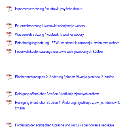
Hundesteuersatzung / w
ustawki psyčeho dawka
Feuerwehrsatzung / wustawki wohnjoweje wobory
Wasserwehrsatzung / wustawki k wódnej wobory
Entschädigungssatzung - FFW / wustawki k zarunanju - wohnjowa wobora
Feuerwehrkostensatzung
/ w
ustawki wohnjowobornych kóštow
Flächennutzungsplan 2. Änderung / plan wužiwanja płoninow 2. změna
Reinigung öffentlicher Straßen / rjedźenje zjawnych dróhow
Reinigung öffentlicher Straßen 1. Änderung / rjedźenje zjawnych dróhow 1.
změna
Förderung der sorbischen Sprache und Kultur / spěchowanje sebskeje