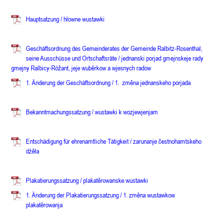
Hauptsatzung / hłowne wustawki
Geschäftsordnung des Gemeinderates der Gemeinde Ralbitz-Rosenthal,
seine Ausschüsse und Ortschaftsräte / j
ednanski porjad gmejnskeje rady
gmejny Ralbicy-Róžant, jeje wuběrkow a wjesnych radow
1. Änderung der Geschäftsordnung / 1. změna jednanskeho porjada
Bekanntmachungssatzung / wustawki k wozjewjenjam
Entschädigung für ehrenamtliche Tätigkeit / zarunanje čestnohamtskeho
dźěła
Plakatierungssatzung / p
lakatěrowanske wustawki
1. Änderung der Plakatierungssatzung /
1. změna wustawkow
plakatěrowanja